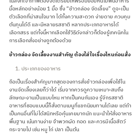
ในสิ่งที่เจ้าภาพต้องจัดเตรียมให้พร้อมย่อมหนีไม่พ้นอาหาร
มื้อหลักอย่างน้อย 1 มื้อ ซึ่ง “ข้าวกล่อง จัดเลี้ยง” ดูจะเป็น
ตัวเลือกที่น่าสนใจมาก ได้ทั้งความสะดวก ง่ายดาย ควบคุม
ต้นทุนได้ดี และมีหลายรสชาติ หลากประเภทอาหารได้
เลือกสรร แต่ทั้งนี้หากเลือกใช้วิธีดังกล่าวก็ต้องรู้เทคนิคใน
การเลือกสั่งอย่างถูกต้องด้วย
ข้าวกล่อง จัดเลี้ยง
งานสำคัญ ต้องใส่ใจเรื่องไหนก่อนสั่ง
ประเภทของอาหาร
ถือเป็นเรื่องสำคัญมากสุดของการสั่งข้าวกล่องเพื่อใช้ใน
งานจัดเลี้ยงเลยก็ว่าได้ เริ่มจากควรดูความเหมาะสมถึง
ลักษณะงานเป็นแบบไหน หากเป็นคนกันเอง รู้จักรสชาติ
อาหารที่ชอบแบบนี้ก็สั่งตามเมนูที่แขกนิยมทานได้เลย แต่ถ้า
เป็นคนอื่นที่ไม่ได้สนิทหรือคุ้นเคยมากนัก แนะนำให้สั่งอาหาร
พื้นฐาน เน้นทานง่าย จำพวกผัด ทอด และควรมีเนื้อสัตว์
กระจายไป เช่น หมู ไก่ ปลา เป็นต้น