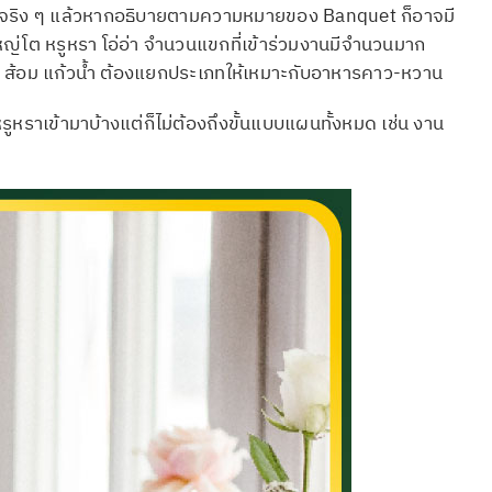
้ ซึ่งจริง ๆ แล้วหากอธิบายตามความหมายของ Banquet ก็อาจมี
หญ่โต หรูหรา โอ่อ่า จำนวนแขกที่เข้าร่วมงานมีจำนวนมาก
อน ส้อม แก้วน้ำ ต้องแยกประเภทให้เหมาะกับอาหารคาว-หวาน
ูหราเข้ามาบ้างแต่ก็ไม่ต้องถึงขั้นแบบแผนทั้งหมด เช่น งาน