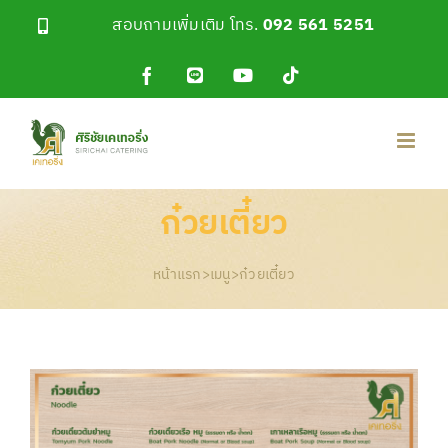
Skip
สอบถามเพิ่มเติม โทร.
092 561 5251
to
content
Facebook
Line
YouTube
Tiktok
OA
ก๋วยเตี๋ยว
หน้าแรก
>
เมนู
>
ก๋วยเตี๋ยว
View
Larger
Image