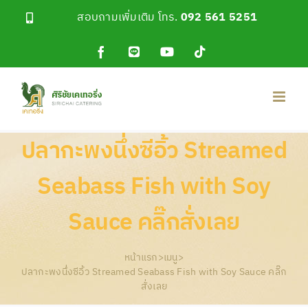
Skip
สอบถามเพิ่มเติม โทร.
092 561 5251
to
content
Facebook
Line
YouTube
Tiktok
OA
ปลากะพงนึ่งซีอิ้ว Streamed
Seabass Fish with Soy
Sauce คลิ๊กสั่งเลย
หน้าแรก
>
เมนู
>
ปลากะพงนึ่งซีอิ้ว Streamed Seabass Fish with Soy Sauce คลิ๊ก
สั่งเลย