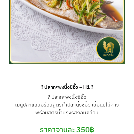
? ปลากะพงนึ่งซีอิ้ว – H1 ?
? ปลากะพงนึ่งซีอิ้ว
เมนูปลาแสนอร่อยสูตรทำปลานึ่งซีอิ๊ว เนื้อนุ่มไม่คาว
พร้อมสูตรน้ำปรุงรสกลมกล่อม
ราคาจานละ 350฿