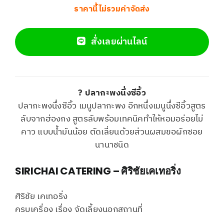
ราคานี้ไม่รวมค่าจัดส่ง
สั่งเลยผ่านไลน์
? ปลากะพงนึ่งซีอิ้ว
ปลากะพงนึ่งซีอิ้ว เมนูปลากะพง อีกหนึ่งเมนูนึ่งซีอิ้วสูตร
ลับจากฮ่องกง สูตรลับพร้อมเทคนิคทำให้หอมอร่อยไม่
คาว แบบน้ำมันน้อย ตัดเลี่ยนด้วยส่วนผสมขอผักซอย
นานาชนิด
SIRICHAI CATERING – ศิริชัยเคเทอริ่ง
ศิริชัย เคเทอริ่ง
ครบเครื่อง เรื่อง จัดเลี้ยงนอกสถานที่