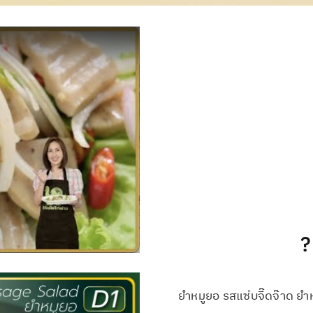
?
ยำหมูยอ รสแซ่บจี๊ดจ๊าด ยำ