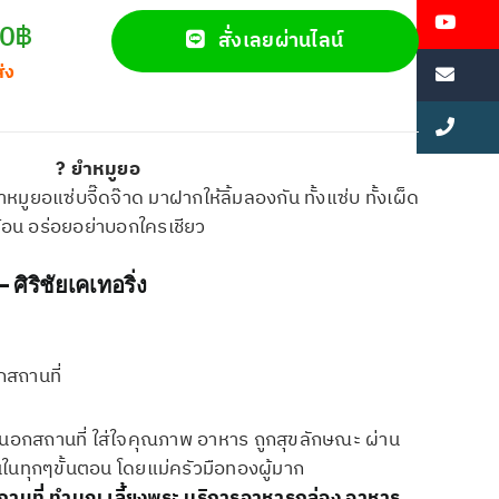
00฿
สั่งเลยผ่านไลน์
ส่ง
? ยำหมูยอ
มูยอแซ่บจี๊ดจ๊าด มาฝากให้ลิ้มลองกัน ทั้งแซ่บ ทั้งเผ็ด
้อน อร่อยอย่าบอกใครเชียว
ิริชัยเคเทอริ่ง
กสถานที่
้ยงนอกสถานที่ ใส่ใจคุณภาพ อาหาร ถูกสุขลักษณะ ผ่าน
นในทุกๆขั้นตอน โดยแม่ครัวมือทองผู้มาก
ถานที่
ทำบุญ เลี้ยงพระ
บริการอาหารกล่อง
อาหาร