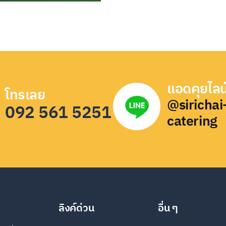
แอดคุยไลน
โทรเลย
@sirichai
092 561 5251
catering
ลิงค์ด่วน
อื่น ๆ