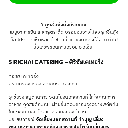
? ลูกชิ้นกุ้งนึ่งเห็ดหอม
เมนูอาหารจีน เหลาสูตรเด็ด อร่อยจนวางไม่ลง ลูกชิ้นกุ้ง
ท๊อปปิ้งด้วยเห็ดหอม ในซอสน้ำแดงจัดเรียงใส่จาน นำไป
นึ่งเสริฟร้อนทานอร่อย ฮ่อเจี๊ยะ
SIRICHAI CATERING – ศิริชัยเคเทอริ่ง
ศิริชัย เคเทอริ่ง
ครบเครื่อง เรื่อง จัดเลี้ยงนอกสถานที่
ผู้เชี่ยวชาญด้านการ จัดเลี้ยงนอกสถานที่ ใส่ใจคุณภาพ
อาหาร ถูกสุขลักษณะ ผ่านขั้นตอนการปรุงอย่างพิถีพิถัน
ในทุกๆขั้นตอน โดยแม่ครัวมือทองผู้มาก
ประสบการณ์
จัดเลี้ยงนอกสถานที่
ทำบุญ เลี้ยง
พระ
บริการอาหารกล่อง
อาหารปิ่นโต
จัดเลี้ยงบุพ