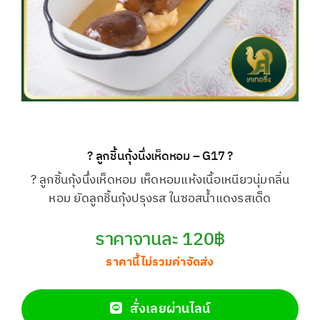
? ลูกชิ้นกุ้งนึ่งเห็ดหอม – G17 ?
? ลูกชิ้นกุ้งนึ่งเห็ดหอม เห็ดหอมแห้งเนื้อเหนียวนุ่มกลิ่น
หอม ยัดลูกชิ้นกุ้งปรุงรส ในซอสน้ำแดงรสเด็ด
ราคาจานละ 120฿
ราคานี้ไม่รวมค่าจัดส่ง
สั่งเลยผ่านไลน์