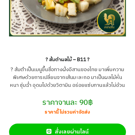
? ส้มตำผลไม้ – B11 ?
? ส้มตำเป็นเมนูขึ้นชื่อทางฝั่งอีสานของไทย มาเพิ่มความ
พิเศษด้วยการเปลี่ยนจากเส้นมะละกอ มาเป็นผลไม้หั่น
หนา ชุ่มฉ่ำ อุดมไปด้วยวิตามิน อร่อยแซ่บทานแล้วไม่อ้วน
ราคาจานละ 90฿
ราคานี้ไม่รวมค่าจัดส่ง
สั่งเลยผ่านไลน์