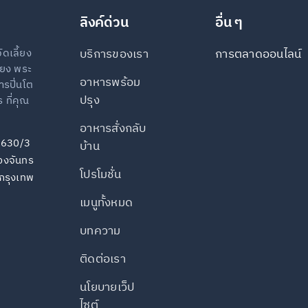
ลิงค์ด่วน
อื่น ๆ
ัดเลี้ยง
บริการของเรา
การตลาดออนไลน์
ี้ยง พระ
อาหารพร้อม
รปิ่นโต
ปรุง
ที่คุณ
อาหารสั่งกลับ
ง
630/3
บ้าน
วงจันทร
โปรโมชั่น
กรุงเทพ
เมนูทั้งหมด
บทความ
ติดต่อเรา
นโยบายเว็ป
ไซต์