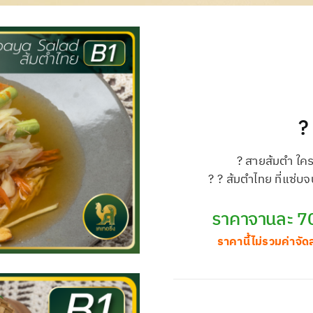
?
? สายส้มตำ ใค
? ? ส้มตำไทย ที่แซ่บ
ราคาจานละ 7
ราคานี้ไม่รวมค่าจัด