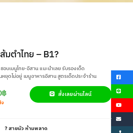
 ส้มตำไทย – B1?
รชอบเมนูไทย-อีสาน แนะนำเลย รับรองเด็ด
จนหยุดไม่อยู่ เมนูอาหารอีสาน สูตรเด็ดประจำร้าน
0฿
สั่งเลยผ่านไลน์
ส่ง
? สายนัว ห้ามพลาด