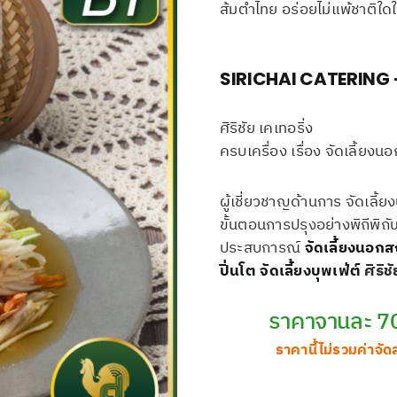
ส้มตำไทย อร่อยไม่แพ้ชาติใ
SIRICHAI CATERING – ศ
ศิริชัย เคเทอริ่ง
ครบเครื่อง เรื่อง จัดเลี้ยงนอ
ผู้เชี่ยวชาญด้านการ จัดเลี
ขั้นตอนการปรุงอย่างพิถีพิถั
ประสบการณ์
จัดเลี้ยงนอกส
ปิ่นโต
จัดเลี้ยงบุพเฟ่ต์
ศิริชั
ราคาจานละ 7
ราคานี้ไม่รวมค่าจัด