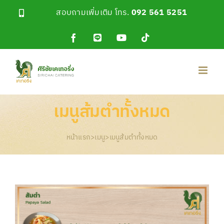
Skip
สอบถามเพิ่มเติม โทร.
092 561 5251
to
content
Facebook
Line
YouTube
Tiktok
OA
เมนูส้มตำทั้งหมด
หน้าแรก
>
เมนู
>
เมนูส้มตำทั้งหมด
View
Larger
Image