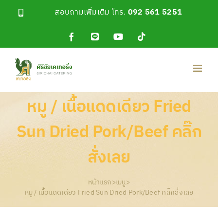
Skip
สอบถามเพิ่มเติม โทร.
092 561 5251
to
content
Facebook
Line
YouTube
Tiktok
OA
หมู / เนื้อแดดเดียว Fried
Sun Dried Pork/Beef คลิ๊ก
สั่งเลย
หน้าแรก
>
เมนู
>
หมู / เนื้อแดดเดียว Fried Sun Dried Pork/Beef คลิ๊กสั่งเลย