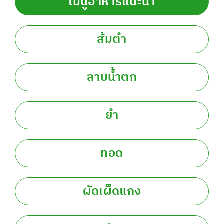
เมนูอาหารแนะนำ
ส้มตำ
ลาบน้ำตก
ยำ
ทอด
ผัดเผ็ดแกง