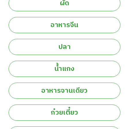
ผัด
อาหารจีน
ปลา
น้ำแกง
อาหารจานเดียว
ก๋วยเตี๋ยว