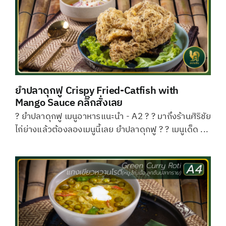
ยำปลาดุกฟู Crispy Fried-Catfish with
Mango Sauce คลิ๊กสั่งเลย
? ยำปลาดุกฟู เมนูอาหารแนะนำ - A2 ? ? มาถึงร้านศิริชัย
ไก่ย่างแล้วต้องลองเมนูนี้เลย ยำปลาดุกฟู ? ? เมนูเด็ด ...