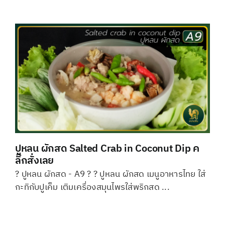
ปูหลน ผักสด Salted Crab in Coconut Dip ค
ลิ๊กสั่งเลย
? ปูหลน ผักสด - A9 ? ? ปูหลน ผักสด เมนูอาหารไทย ใส่
กะทิกับปูเค็ม เติมเครื่องสมุนไพรใส่พริกสด ...