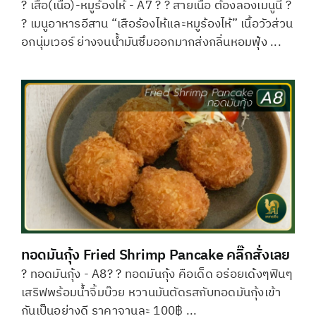
? เสือ(เนื้อ)-หมูร้องไห้ - A7 ? ? สายเนื้อ ต้องลองเมนูนี้ ?
? เมนูอาหารอีสาน “เสือร้องไห้และหมูร้องไห้” เนื้อวัวส่วน
อกนุ่มเวอร์ ย่างจนน้ำมันซึมออกมากส่งกลิ่นหอมฟุ้ง ...
ทอดมันกุ้ง Fried Shrimp Pancake คลิ๊กสั่งเลย
? ทอดมันกุ้ง - A8? ? ทอดมันกุ้ง คือเด็ด อร่อยเด้งๆฟินๆ
เสริฟพร้อมน้ำจิ้มบ๊วย หวานมันตัดรสกับทอดมันกุ้งเข้า
กันเป็นอย่างดี ราคาจานละ 100฿ ...