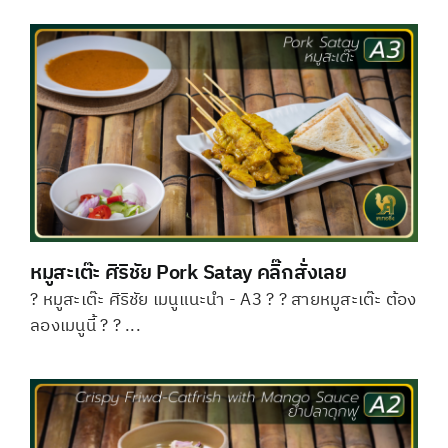
หมูสะเต๊ะ ศิริชัย Pork Satay คลิ๊กสั่งเลย
? หมูสะเต๊ะ ศิริชัย เมนูแนะนำ - A3 ? ? สายหมูสะเต๊ะ ต้อง
ลองเมนูนี้ ? ? ...