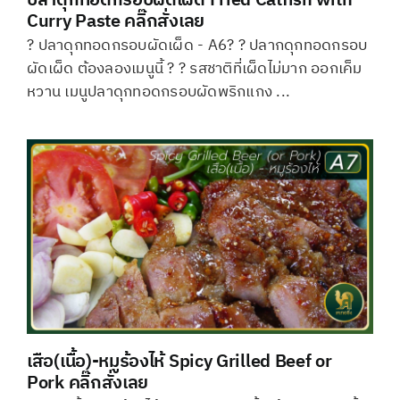
ปลาดุกทอดกรอบผัดเผ็ด Fried Catfish with
Curry Paste คลิ๊กสั่งเลย
? ปลาดุกทอดกรอบผัดเผ็ด - A6? ? ปลากดุกทอดกรอบ
ผัดเผ็ด ต้องลองเมนูนี้ ? ? รสชาติที่เผ็ดไม่มาก ออกเค็ม
หวาน เมนูปลาดุกทอดกรอบผัดพริกแกง ...
เสือ(เนื้อ)-หมูร้องไห้ Spicy Grilled Beef or
Pork คลิ๊กสั่งเลย